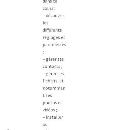
dans ce
cours :
– découvrir
les
différents
réglages et
paramètres
;
– gérer ses
contacts ;
– gérer ses
fichiers, et
notammen
t ses
photos et
vidéos ;
– installer
ou