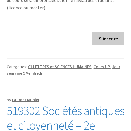
du cours sera différenciée selon le niveau des étudiants
(licence ou master).
S'inscrire
Categories:
01 LETTRES et SCIENCES HUMAINES
,
Cours UP
,
Jour
semaine 5 Vendredi
by
Laurent Munier
519302 Sociétés antiques
et citoyenneté – 2e