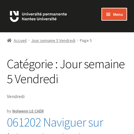
Skip
Skip
Menu
to
to
navigation
content
Bienvenue sur MonUP
Accueil
Jour semaine 5 Vendredi
Page 5
MON COMPTE
Catégorie :
Jour semaine
ADHÉSIONS
5 Vendredi
LES COURS
FAQ
Vendredi
NOUS CONTACTER
by
Nolwenn LE CAËR
061202 Naviguer sur