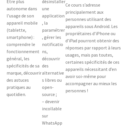
Être plus
désinstaller
Ce cours s’adresse
autonome dans
une
principalement aux
l’usage de son
application
personnes utilisant des
appareil mobile
, la
appareils sous Android. Les
(tablette,
paramétrer
propriétaires d’iPhone ou
smartphone) :
, gérer les
d’iPad pourront obtenir des
comprendre le
notificatio
réponses par rapport à leurs
fonctionnement
ns,
usages, mais pas toutes,
général, les
découvrir
certaines spécificités de ces
spécificités de sa
des
appareils nécessitant d’en
marque, découvrir
alternative
avoir soi-même pour
des astuces
s libres ou
accompagner au mieux les
pratiques au
open-
personnes !
quotidien.
source ;
– devenir
incollable
sur
WhatsApp