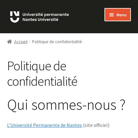
Skip
Skip
Menu
to
to
navigation
content
Bienvenue sur MonUP
Accueil
Politique de confidentialité
MON COMPTE
Politique de
ADHÉSIONS
confidentialité
LES COURS
FAQ
Qui sommes-nous ?
NOUS CONTACTER
L’Université Permanente de Nantes
(site officiel)