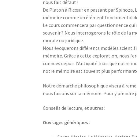
nous fait défaut !
De Platon à Ricœur en passant par Spinoza, Le
mémoire comme un élément fondamental de 
Le cours commencera par questionner ce qui no
souvenir ? Nous interrogerons le rôle de la m
morale ou juridique.
Nous évoquerons différents modèles scientif
mémoire. Grâce à cette exploration, nous fer
connues depuis l’Antiquité mais que notre m
notre mémoire est souvent plus performante 
Notre démarche philosophique visera à remett
nous faisons sur la mémoire. Pour y prendre pa
Conseils de lecture, et autres :
Ouvrages génériques :
Serge Nicolas, La Mémoire, édtions Du