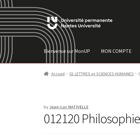
Skip
Skip
to
to
navigation
content
Bienvenue sur MonUP
MON COMPTE
Accueil
01 LETTRES et SCIENCES HUMAINES
by
Jean-Luc NATIVELLE
012120 Philosophi