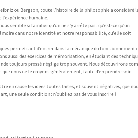
ibniz ou Bergson, toute l’histoire de la philosophie a considéré l
l’expérience humaine.
us semble si familier qu’on ne s’y arrête pas : qu’est-ce qu’un
émoire dans notre identité et notre responsabilité, qu’elle soit
iques permettant d’entrer dans la mécanique du fonctionnement d
ons aussi des exercices de mémorisation, en étudiant des techniq
onde toujours pressé néglige trop souvent. Nous découvrirons co
que nous ne le croyons généralement, faute d’en prendre soin.
re en cause les idées toutes faites, et souvent négatives, que no
rt, une seule condition : n’oubliez pas de vous inscrire !
nod, collection Les topos.