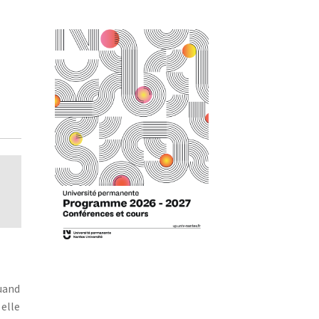
quand
 elle