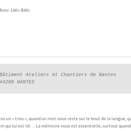
24nov-1déc-8déc
Bâtiment Ateliers et Chantiers de Nantes

44200 NANTES 
s un « trou », quand un mot nous reste sur le bout de la langue, 
nom qui lui est lié… La mémoire nous est essentielle, surtout quand