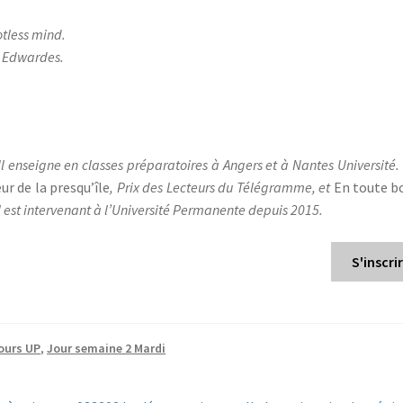
otless mind.
r Edwardes.
l enseigne en classes préparatoires à Angers et à Nantes Université. I
r de la presqu’île
, Prix des Lecteurs du Télégramme, et
En toute b
Il est intervenant à l’Université Permanente depuis 2015.
S'inscri
ours UP
,
Jour semaine 2 Mardi