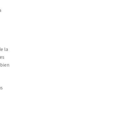
a
e la
ues
mbien
us