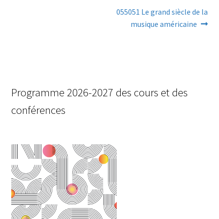
Navigation
Next
055051 Le grand siècle de la
post:
musique américaine
de
l’article
Programme 2026-2027 des cours et des
conférences