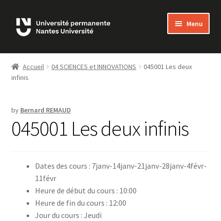
Skip
Skip
Menu
to
to
navigation
content
Bienvenue sur MonUP
Accueil
04 SCIENCES et INNOVATIONS
045001 Les deux
infinis
MON COMPTE
ADHÉSIONS
by
Bernard REMAUD
045001 Les deux infinis
LES COURS
FAQ
Dates des cours : 7janv-14janv-21janv-28janv-4févr-
11févr
NOUS CONTACTER
Heure de début du cours : 10:00
Heure de fin du cours : 12:00
Jour du cours : Jeudi