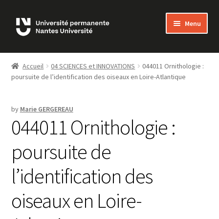
Skip
Skip
Menu
to
to
navigation
content
Bienvenue sur MonUP
Accueil
04 SCIENCES et INNOVATIONS
044011 Ornithologie :
poursuite de l’identification des oiseaux en Loire-Atlantique
MON COMPTE
ADHÉSIONS
by
Marie GERGEREAU
044011 Ornithologie :
LES COURS
poursuite de
FAQ
l’identification des
NOUS CONTACTER
oiseaux en Loire-