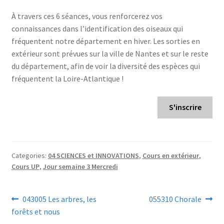
À travers ces 6 séances, vous renforcerez vos
connaissances dans l’identification des oiseaux qui
fréquentent notre département en hiver. Les sorties en
extérieur sont prévues sur la ville de Nantes et sur le reste
du département, afin de voir la diversité des espèces qui
fréquentent la Loire-Atlantique !
S'inscrire
Categories:
04 SCIENCES et INNOVATIONS
,
Cours en extérieur
,
Cours UP
,
Jour semaine 3 Mercredi
Navigation
Previous
Next
043005 Les arbres, les
055310 Chorale
post:
post:
forêts et nous