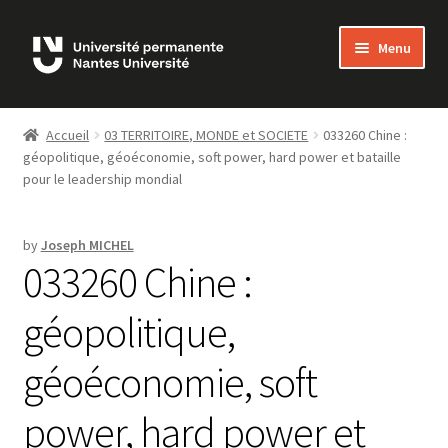
Skip
Skip
Menu
to
to
navigation
content
Bienvenue sur MonUP
Accueil
03 TERRITOIRE, MONDE et SOCIETE
033260 Chine :
géopolitique, géoéconomie, soft power, hard power et bataille
MON COMPTE
pour le leadership mondial
ADHÉSIONS
by
Joseph MICHEL
033260 Chine :
LES COURS
géopolitique,
FAQ
géoéconomie, soft
NOUS CONTACTER
power, hard power et