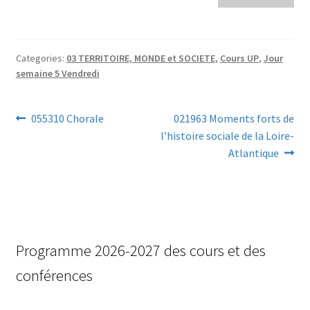
Categories:
03 TERRITOIRE, MONDE et SOCIETE
,
Cours UP
,
Jour
semaine 5 Vendredi
Navigation
Previous
Next
055310 Chorale
021963 Moments forts de
post:
post:
l’histoire sociale de la Loire-
Atlantique
de
l’article
Programme 2026-2027 des cours et des
conférences