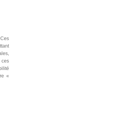
. Ces
ttant
les,
r ces
lité
re «