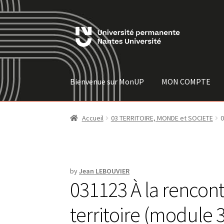
Skip
Skip
to
to
navigation
content
Bienvenue sur MonUP
MON COMPTE
Accueil
03 TERRITOIRE, MONDE et SOCIETE
0
by
Jean LEBOUVIER
031123 À la rencont
territoire (module 3