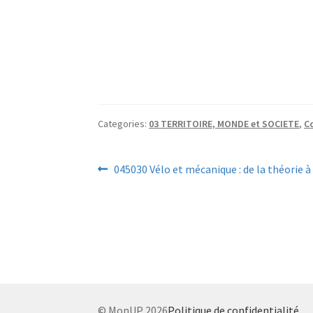
Categories:
03 TERRITOIRE, MONDE et SOCIETE
,
Co
Navigation
Previous
045030 Vélo et mécanique : de la théorie à 
post:
de
l’article
© MonUP 2026
Politique de confidentialité