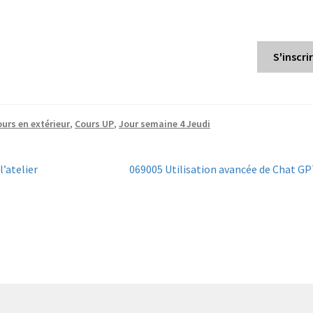
S'inscri
urs en extérieur
,
Cours UP
,
Jour semaine 4 Jeudi
Next
l’atelier
069005 Utilisation avancée de Chat G
post: