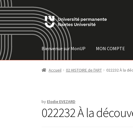
Skip
Skip
to
to
navigation
content
Bienvenue sur MonUP
MON COMPTE
Accueil
02 HISTOIRE de l'ART
022232 À la déc
by
Elodie EVEZARD
022232 À la découve