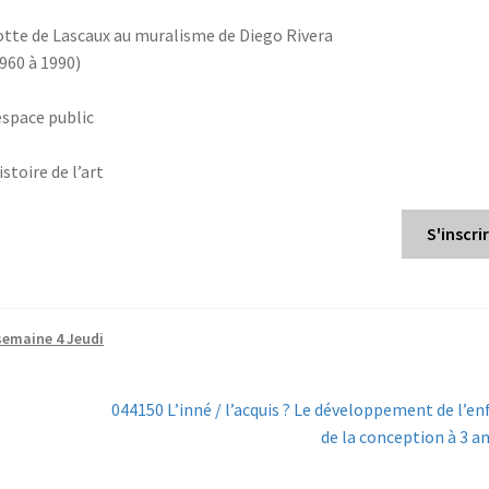
grotte de Lascaux au muralisme de Diego Rivera
1960 à 1990)
espace public
stoire de l’art
S'inscri
semaine 4 Jeudi
Next
044150 L’inné / l’acquis ? Le développement de l’en
post:
de la conception à 3 a