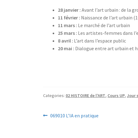
28 janvier :
Avant l’art urbain : de la 
11 février :
Naissance de l’art urbain (
11 mars :
Le marché de l’art urbain
25 mars :
Les artistes-femmes dans l’
8 avril :
L’art dans l’espace public
20 mai :
Dialogue entre art urbain et hi
Categories:
02 HISTOIRE de l'ART
,
Cours UP
,
Jour 
Navigation
Previous
069010 L’IA en pratique
post: