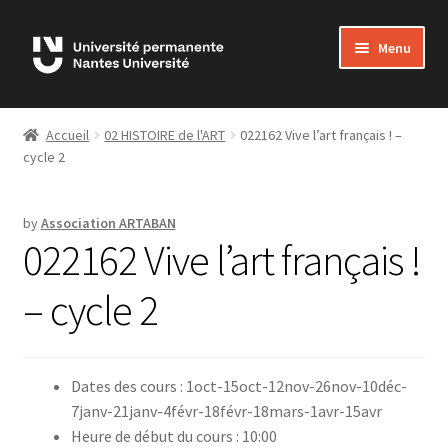
Skip
Skip
Menu
to
to
navigation
content
Bienvenue sur MonUP
Accueil
02 HISTOIRE de l'ART
022162 Vive l’art français ! –
cycle 2
MON COMPTE
ADHÉSIONS
by
Association ARTABAN
022162 Vive l’art français !
LES COURS
– cycle 2
FAQ
NOUS CONTACTER
Dates des cours : 1oct-15oct-12nov-26nov-10déc-
7janv-21janv-4févr-18févr-18mars-1avr-15avr
Heure de début du cours : 10:00