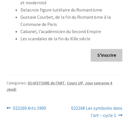
et modernité
Delacroix figure tutélaire du Romantisme
Gustave Courbet, de la fin du Romantisme à la
Commune de Paris
Cabanel, l’académicien du Second Empire
Les scandales de la fin du XIXe siècle
S'inscrire
Categories:
02 HISTOIRE de l'ART
,
Cours UP
,
Jour semaine 4
Jeudi
Navigation
Previous
Next
022160 Arts 1900
022168 Les symboles dans
post:
post:
l’art – cycle 1