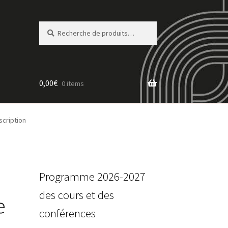
Recherche
Recherche
pour :
0,00
€
0 items
scription
Programme 2026-2027
des cours et des
e
conférences