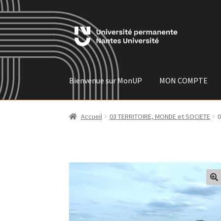
Skip
Skip
to
to
navigation
content
Bienvenue sur MonUP
MON COMPTE
Accueil
03 TERRITOIRE, MONDE et SOCIETE
0
🔍