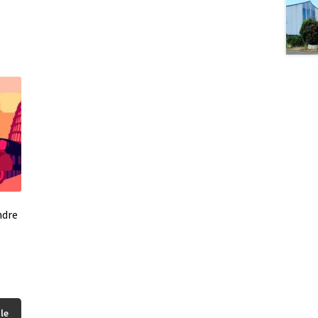
ndre
le