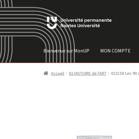
Skip
Skip
to
to
navigation
content
Bienvenue sur MonUP
MON COMPTE
Accueil
02 HISTOIRE de l'ART
022158 Les 90 a