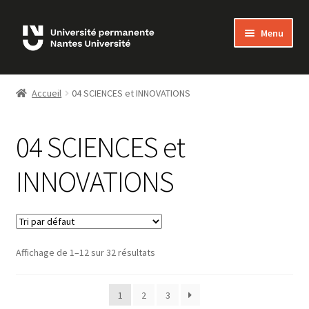
Skip
Skip
Menu
to
to
navigation
content
Bienvenue sur MonUP
Accueil
04 SCIENCES et INNOVATIONS
MON COMPTE
04 SCIENCES et
ADHÉSIONS
INNOVATIONS
LES COURS
FAQ
Affichage de 1–12 sur 32 résultats
NOUS CONTACTER
1
2
3